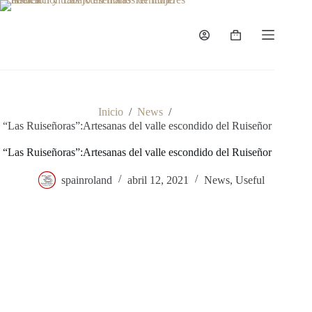
Saltar
al
contenido
Carro
de
compra
Inicio
/
News
/
“Las Ruiseñoras”:Artesanas del valle escondido del Ruiseñor
“Las Ruiseñoras”:Artesanas del valle escondido del Ruiseñor
spainroland
abril 12, 2021
News
,
Useful