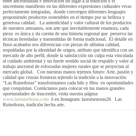
entre ancestralidad e innovación un lugar a la tradición y el
sincretismo manifiesto en las diferentes expresiones culturales vivas
perfectamente integradas, donde convergen diferentes lenguajes
proponiendo productos sostenibles en el tiempo por su belleza y
generosa calidad. La autenticidad y valor cultural de los productos
de nuestros artesanos, son arte que inevitablemente enamora, cada
pieza es única y da cuenta de una historia regional que preserva las
técnicas heredadas y transmitidas de forma tradicional. El detalle en
finos acabados nos diferencian con piezas de altísima calidad,
respaldadas por la identidad de origen, atributo que identifica con un
mercado de alto perfil, donde la satisfacción sin culpa esta vinculada
al cuidado ambiental y un fuerte sentido social de respaldo y valor al
trabajo ancestral de esforzadas mujeres rurales que se proyectan al
mercado global. Con nuestras manos tejemos futuro: Arte, pasión y
calidad que cruzan fronteras tejiendo la tradición a la innovación:
“Las Ruiseñoras” transformamos cada hilo y fibra en oportunidades
que conquistan. Contáctanos para colocar en tus manos grandes
oportunidades de trascender, visita nuestra página:
www.lasruiseñoras.com
ó en Instagram: lasruisenoras26 Las
Ruiseñoras, tradición hecha arte.