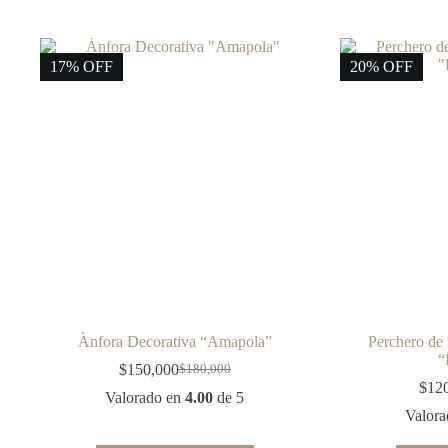
17% OFF
20% OFF
Ànfora Decorativa “Amapola”
Perchero de
“
$
150,000
$
180,000
Original
Current
$
12
price
price
Valorado en
4.00
de 5
was:
is:
Valor
$180,000.
$150,000.