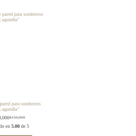
 pared para sombreros
Lagunilla”
0,000
$
150,000
Original
Current
price
price
ado en
5.00
de 5
was:
is: