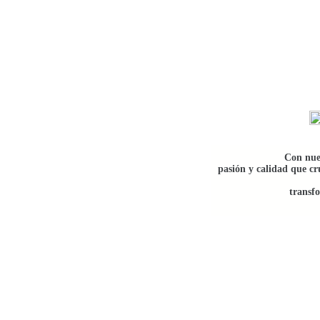
Saltar
al
contenido
Con nue
pasión y calidad que cr
transf